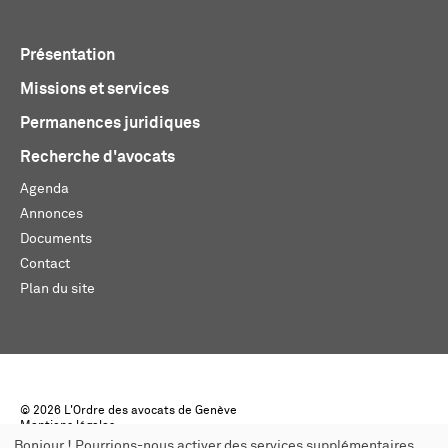
Présentation
Missions et services
Permanences juridiques
Recherche d'avocats
Agenda
Annonces
Documents
Contact
Plan du site
© 2026 L'Ordre des avocats de Genève
Mentions légales
Créé par monoloco
Bonjour ! Pourrions-nous activer des services supplémentaires