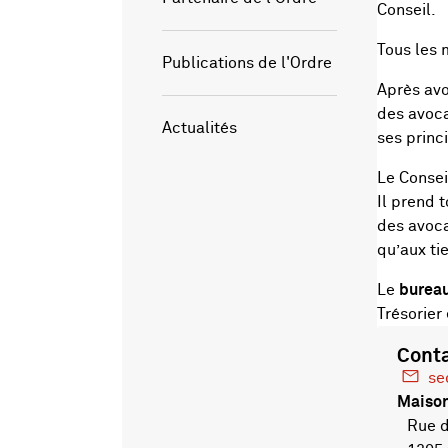
Conseil.
Tous les 
Publications de l'Ordre
Après avo
des avoca
Actualités
ses princ
Le Consei
Il prend 
des avoca
qu’aux tie
Le
burea
Trésorier
Cont
se
Maison
Rue de