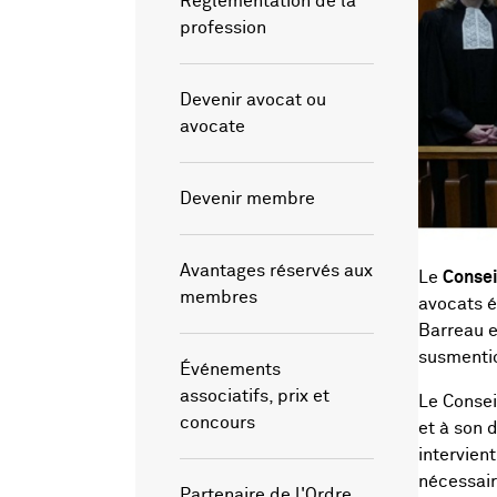
Réglementation de la
profession
Devenir avocat ou
avocate
Devenir membre
Avantages réservés aux
Le
Consei
membres
avocats é
Barreau e
susmentio
Événements
associatifs, prix et
Le Consei
concours
et à son d
intervien
nécessair
Partenaire de l'Ordre