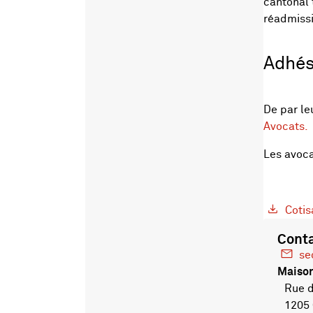
cantonal 
réadmissi
Adhés
De par le
Avocats.
Les avoca
Cotis
Cont
se
Maison
Rue de
1205