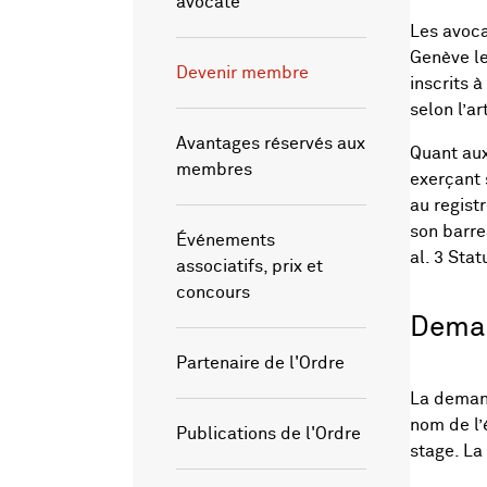
avocate
Les avoca
Genève le
Devenir membre
inscrits à
selon l’ar
Avantages réservés aux
Quant aux
membres
exerçant 
au regist
son barrea
Événements
al. 3 Stat
associatifs, prix et
concours
Deman
Partenaire de l'Ordre
La demand
nom de l’
Publications de l'Ordre
stage. La