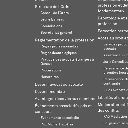
profession et dé
Structure de l'Ordre
fondamentaux
Conseil de l'Ordre
Déontologie et 
Jeune Barreau
profession
Commissions
Formation perm
Secrétariat général
Accès au droit et
Réglementation de la profession
Services propos
Règles professionnelles
avocats
Règles déontologiques
Assistance juri
Pratique des avocats étrangers à
Juris Conseil J
Genève
Permanence de 
Procurations
première heur
Honoraires
Permanence de
contrainte
Devenir avocat ou avocate
« Les avocats d
Devenir membre
Libertés et droi
Avantages réservés aux membres
Modes alternatif
Événements associatifs, prix et
des conflits
concours
FAQ Médiation
Événements associatifs
Loi genevoise s
Prix Michel Halpérin