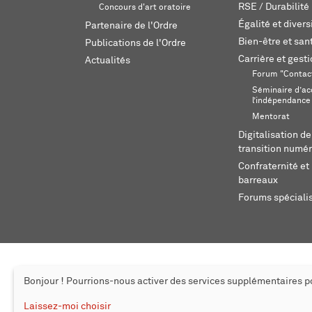
RSE / Durabilité
Concours d'art oratoire
Égalité et divers
Partenaire de l'Ordre
Bien-être et sant
Publications de l'Ordre
Carrière et gest
Actualités
Forum "Contac
Séminaire d’ac
l’indépendance
Mentorat
Digitalisation de
transition numér
Confraternité et 
barreaux
Forums spéciali
Bonjour ! Pourrions-nous activer des services supplémentaires 
© 2026 L'Ordre des avocats de Genève
Mentions légales
Cr
Laissez-moi choisir