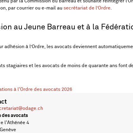
tenu par la Commission du barreau et souhaite réintégrer l’Or
on, par courrier ou e-mail au
secrétariat de l’Ordre
.
ion au Jeune Barreau et à la Fédérat
ur adhésion à l’Ordre, les avocats deviennent automatique
ts stagiaires et les avocats de moins de quarante ans font
de
ations à l'Ordre des avocats 2026
act
cretariat@odage.ch
 des avocats
 l'Athénée 4
 Genève