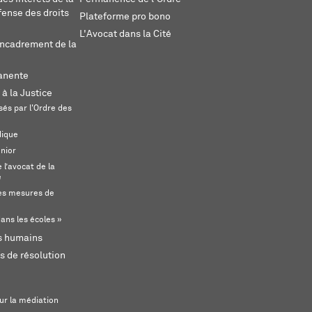
fense des droits
Plateforme pro bono
L'Avocat dans la Cité
encadrement de la
anente
 à la Justice
és par l'Ordre des
dique
unior
l’avocat de la
e
s mesures de
ans les écoles »
ts humains
s de résolution
ur la médiation