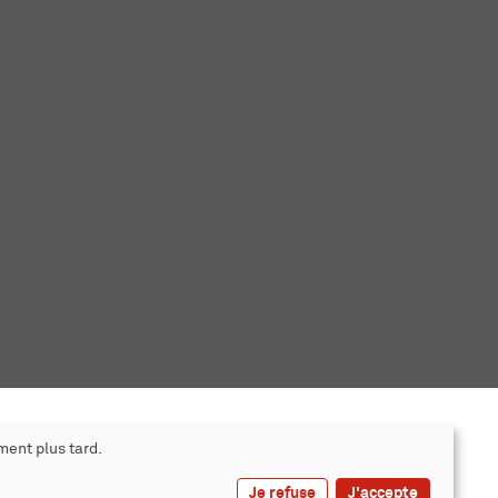
ment plus tard.
Je refuse
J'accepte