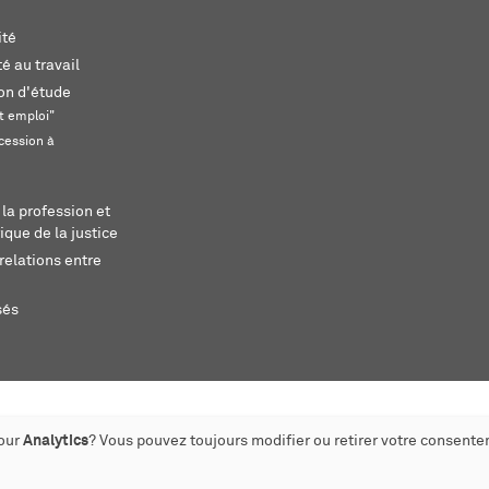
ité
é au travail
ion d'étude
t emploi"
cession à
 la profession et
ique de la justice
relations entre
sés
pour
Analytics
? Vous pouvez toujours modifier ou retirer votre consente
éé par monoloco