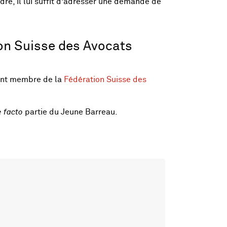
dre, il lui suffit d’adresser une demande de
ion Suisse des Avocats
ment membre de la
Fédération Suisse des
 facto
partie du Jeune Barreau.