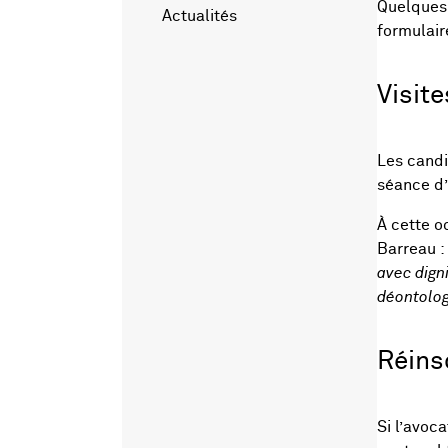
Quelques 
Actualités
formulair
Visit
Les candi
séance d
À cette o
Barreau :
avec dign
déontolog
Réinsc
Si l’avoca