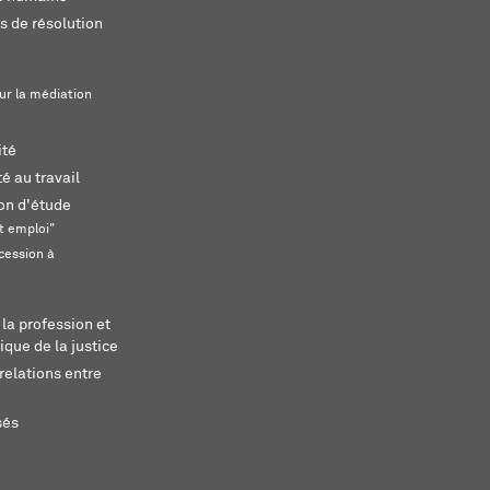
s de résolution
ur la médiation
ité
é au travail
ion d'étude
t emploi"
cession à
 la profession et
ique de la justice
relations entre
sés