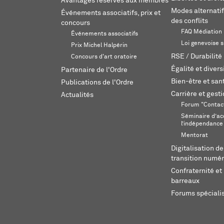
Avantages réservés aux membres
Modes alternatif
Événements associatifs, prix et
des conflits
concours
FAQ Médiation
Événements associatifs
Loi genevoise s
Prix Michel Halpérin
RSE / Durabilité
Concours d'art oratoire
Égalité et divers
Partenaire de l'Ordre
Bien-être et sant
Publications de l'Ordre
Carrière et gest
Actualités
Forum "Contac
Séminaire d’ac
l’indépendance
Mentorat
Digitalisation de
transition numér
Confraternité et 
barreaux
Forums spéciali