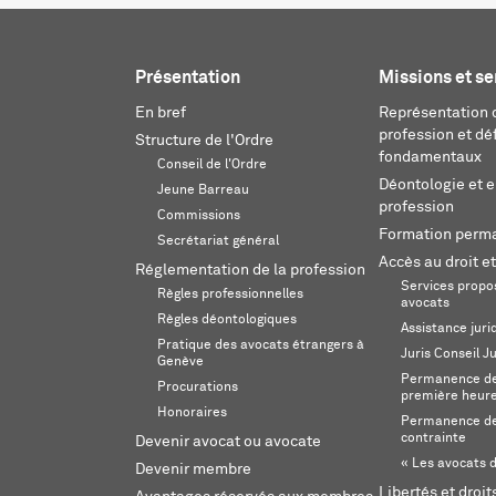
Présentation
Missions et se
En bref
Représentation d
profession et dé
Structure de l'Ordre
fondamentaux
Conseil de l'Ordre
Déontologie et 
Jeune Barreau
profession
Commissions
Formation perm
Secrétariat général
Accès au droit et
Réglementation de la profession
Services propos
Règles professionnelles
avocats
Règles déontologiques
Assistance juri
Pratique des avocats étrangers à
Juris Conseil J
Genève
Permanence de 
Procurations
première heur
Honoraires
Permanence de
contrainte
Devenir avocat ou avocate
« Les avocats d
Devenir membre
Libertés et droi