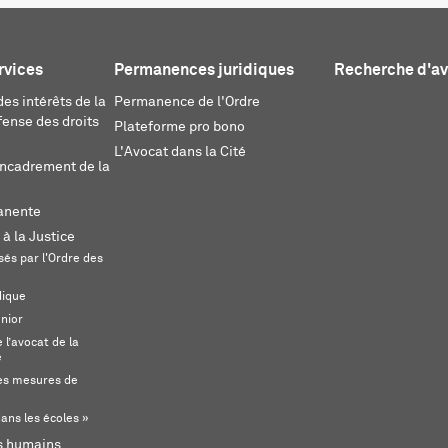
rvices
Permanences juridiques
Recherche d'a
es intérêts de la
Permanence de l'Ordre
fense des droits
Plateforme pro bono
L'Avocat dans la Cité
encadrement de la
anente
 à la Justice
és par l'Ordre des
dique
unior
l’avocat de la
e
s mesures de
ans les écoles »
ts humains