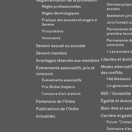
Réglementation de la profession
Services propos
Règles professionnelles
avocats
Règles déontologiques
Assistance juri
Pratique des avocats étrangers à
Juris Conseil J
Genève
Permanence de 
Procurations
première heur
Honoraires
Permanence de
contrainte
Devenir avocat ou avocate
« Les avocats d
Devenir membre
Libertés et droi
Avantages réservés aux membres
Modes alternatif
Événements associatifs, prix et
des conflits
concours
FAQ Médiation
Événements associatifs
Loi genevoise s
Prix Michel Halpérin
RSE / Durabilité
Concours d'art oratoire
Égalité et divers
Partenaire de l'Ordre
Bien-être et sant
Publications de l'Ordre
Carrière et gest
Actualités
Forum "Contac
Séminaire d’ac