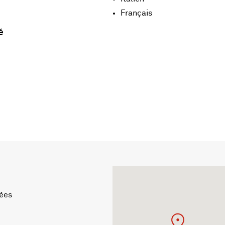
Français
é
ées