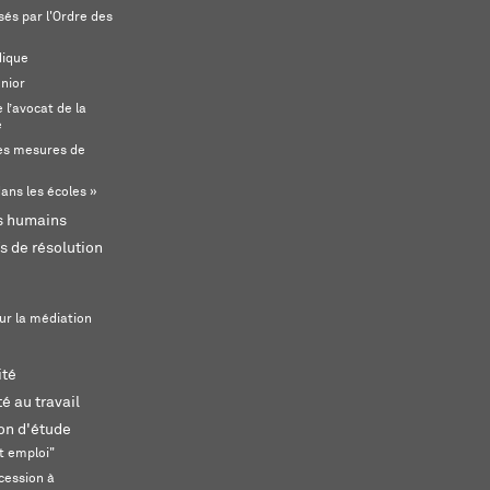
és par l'Ordre des
dique
unior
l’avocat de la
e
s mesures de
ans les écoles »
ts humains
s de résolution
ur la médiation
ité
é au travail
ion d'étude
t emploi"
cession à